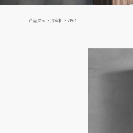
7P61
产品展示
>
浴室柜
>
7P61